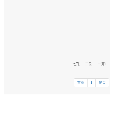
七孔插座
二位开关
一开16A
首页
1
尾页