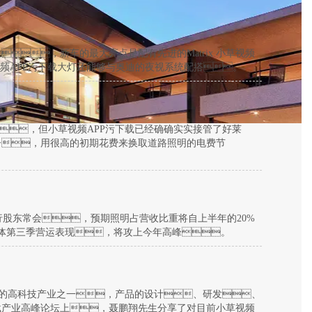
，新车的最大亮点是配有先进的Matrix 小草视频
视频APP污下载大灯还能够与奥迪的夜视系统配搭。
，但小草视频APP污下载已经确确实实接管了好莱
子，用很高的初期花费来换取道路照明的电费节
举行股东常会，预期照明占营收比重将自上半年的20%
整体第三季营运表现，将攻上今年高峰。
前途的高科技产业之一，产品的设计、研发、
载产业高峰论坛上，聂鹏翔先生分享了对目前小草视频